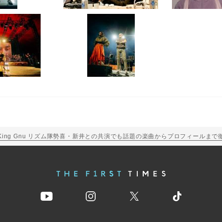
soとは？King Gnu リズム隊勢喜・新井との共演でも話題の楽曲からプロフィールま