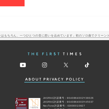
 「ギターはもちろん、一つひとつの音に想いを込めています」初のソロ曲でクリーント
ABOUT
PRIVACY POLICY
JASRAC許諾番号：9040864002Y38026
JASRAC許諾番号：9040864003Y45037
NexTone許諾番号：ID000010827