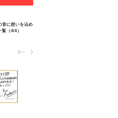
つの音に想いを込め
覧（4/4）
次へ