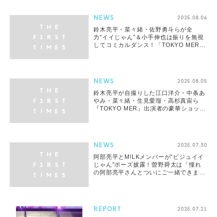
NEWS
2025.08.06
鈴木亮平・菜々緒・佐野勇斗らが全
力“イイじゃん”＆小手伸也は振りを無視
してコミカルダンス！「TOKYO MERチ
ーム最高！」「おもしろすぎる」の声
NEWS
2025.08.05
鈴木亮平が自撮りした江口洋介・中条あ
やみ・菜々緒・生見愛瑠・高杉真宙ら
『TOKYO MER』出演者の豪華ショット
を佐野勇斗が公開！
NEWS
2025.07.30
阿部亮平とM!LKメンバーが“ビジュイイ
じゃん”ポーズ披露！曽野舜太は「憧れ
の阿部亮平さんとついにご一緒できまし
た」と感無量
REPORT
2025.07.21