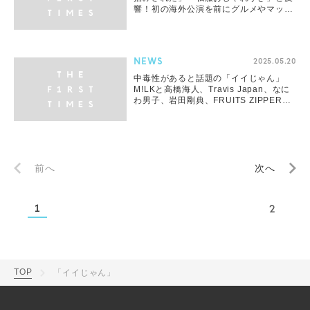
響！初の海外公演を前にグルメやマッサ
ージなどたっぷり満喫
NEWS
2025.05.20
中毒性があると話題の「イイじゃん」
M!LKと高橋海人、Travis Japan、なに
わ男子、岩田剛典、FRUITS ZIPPER、
ME:I、HANAらがコラボ！
前へ
次へ
1
2
TOP
「イイじゃん」