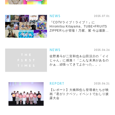
NEWS
2025.07.01
『CDTVライブ！ライブ！』に
Hiromitsu Kitayama、TUBE×FRUITS
ZIPPERらが登場！乃紫、紫 今は最新曲
をテレビ初披露
NEWS
2025.06.26
佐野勇斗が二宮和也＆山田涼介の「イイ
じゃん」に感激！「こんな未来があるの
かぁ…頑張ってきてよかった。。」
REPORT
2025.06.21
【レポート】大橋和也ら登壇者たちが映
画『君がトクベツ』イベントでおしり披
露大会