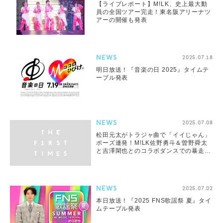
【ライブレポート】M!LK、史上最大動
員の全国ツアー完走！東名阪アリーナツ
アーの開催も発表
NEWS
2025.07.18
明日放送！『音楽の日 2025』タイムテ
ーブル発表
NEWS
2025.07.08
松田元太がトラジャ曲で「イイじゃん」
ポーズ連発！M!LK佐野勇斗＆曽野舜太
と吉澤閑也とのコラボダンスでの暴走に
ファン爆笑
NEWS
2025.07.02
本日放送！『2025 FNS歌謡祭 夏』タイ
ムテーブル発表