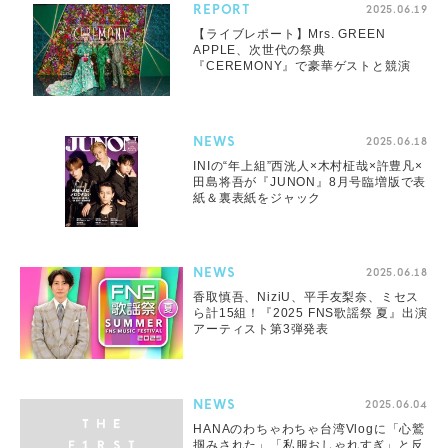
REPORT
2025.06.19
【ライブレポート】Mrs. GREEN
APPLE、次世代の祭典
『CEREMONY』で豪華ゲストと競演
NEWS
2025.06.18
INIの“年上組”西洸人×木村柾哉×許豊凡×
田島将吾が『JUNON』8月号臨増版で表
紙＆裏表紙をジャック
NEWS
2025.06.18
香取慎吾、NiziU、平手友梨奈、ミセス
ら計15組！『2025 FNS歌謡祭 夏』出演
アーティスト第3弾発表
NEWS
2025.06.04
HANAのわちゃわちゃ台湾Vlogに「心鷲
掴みされた」「私服おしゃれすぎ」と反