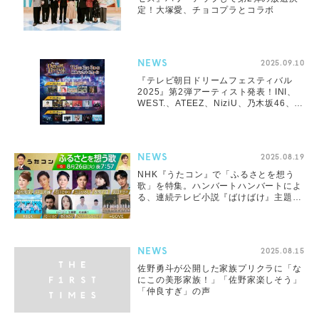
定！大塚愛、チョコプラとコラボ
NEWS
2025.09.10
『テレビ朝日ドリームフェスティバル
2025』第2弾アーティスト発表！INI、
WEST.、ATEEZ、NiziU、乃木坂46、
HANAら11組
NEWS
2025.08.19
NHK『うたコン』で「ふるさとを想う
歌」を特集。ハンバートハンバートによ
る、連続テレビ小説『ばけばけ』主題歌
の初披露も
NEWS
2025.08.15
佐野勇斗が公開した家族プリクラに「な
にこの美形家族！」「佐野家楽しそう」
「仲良すぎ」の声