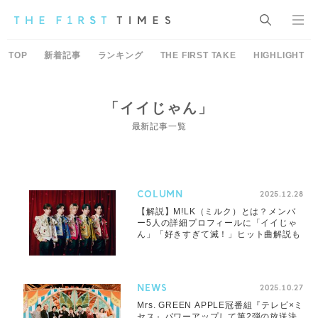
TOP
新着記事
ランキング
THE FIRST TAKE
HIGHLIGHT
「イイじゃん」
最新記事一覧
COLUMN
2025.12.28
【解説】M!LK（ミルク）とは？メンバ
ー5人の詳細プロフィールに「イイじゃ
ん」「好きすぎて滅！」ヒット曲解説も
NEWS
2025.10.27
Mrs. GREEN APPLE冠番組『テレビ×ミ
セス』パワーアップして第2弾の放送決