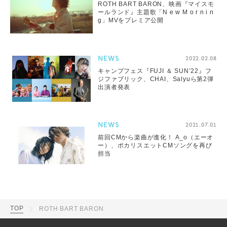
ROTH BART BARON、映画『マイスモ
ールランド』主題歌「N e w M o r n i n
g」MVをプレミア公開
NEWS
2022.02.08
キャンプフェス『FUJI ＆ SUN’22』フ
ジファブリック、CHAI、Salyuら第2弾
出演者発表
NEWS
2021.07.01
前回CMから楽曲が進化！ A_o（エーオ
ー）、ポカリスエットCMソングを再び
担当
TOP
ROTH BART BARON