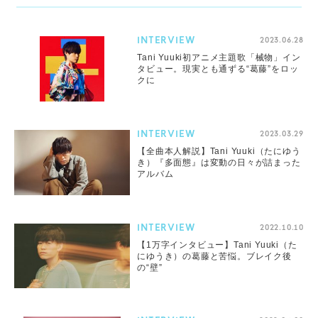
INTERVIEW
2023.06.28
Tani Yuuki初アニメ主題歌「械物」イン
タビュー。現実とも通ずる“葛藤”をロッ
クに
INTERVIEW
2023.03.29
【全曲本人解説】Tani Yuuki（たにゆう
き）『多面態』は変動の日々が詰まった
アルバム
INTERVIEW
2022.10.10
【1万字インタビュー】Tani Yuuki（た
にゆうき）の葛藤と苦悩。ブレイク後
の“壁”