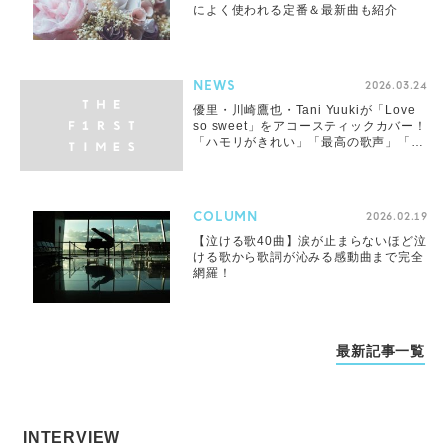
によく使われる定番＆最新曲も紹介
NEWS
2026.03.24
優里・川崎鷹也・Tani Yuukiが「Love
so sweet」をアコースティックカバー！
「ハモリがきれい」「最高の歌声」「松
潤もいいねしてる」
COLUMN
2026.02.19
【泣ける歌40曲】涙が止まらないほど泣
ける歌から歌詞が沁みる感動曲まで完全
網羅！
最新記事一覧
INTERVIEW