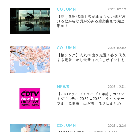
COLUMN
2026.02.19
【泣ける歌40曲】涙が止まらないほど泣
ける歌から歌詞が沁みる感動曲まで完全
網羅！
COLUMN
2026.02.02
【桜ソング】人気30曲を厳選！春を代表
する定番曲から最新曲の推しポイントも
NEWS
2025.12.31
【CDTVライブ！ライブ！年越しカウン
トダウンFes.2025→2026】タイムテー
ブル、歌唱曲、出演者、放送日まとめ
COLUMN
2025.12.26