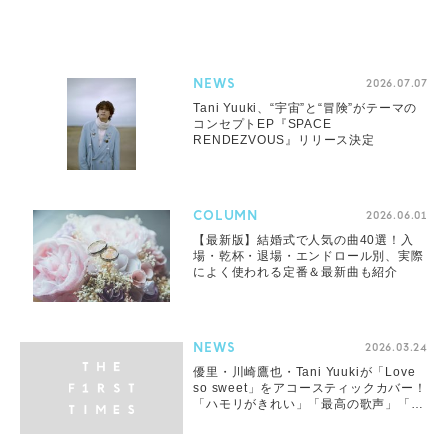
NEWS
2026.07.07
Tani Yuuki、“宇宙”と“冒険”がテーマの
コンセプトEP『SPACE
RENDEZVOUS』リリース決定
COLUMN
2026.06.01
【最新版】結婚式で人気の曲40選！入
場・乾杯・退場・エンドロール別、実際
によく使われる定番＆最新曲も紹介
NEWS
2026.03.24
優里・川崎鷹也・Tani Yuukiが「Love
so sweet」をアコースティックカバー！
「ハモリがきれい」「最高の歌声」「松
潤もいいねしてる」