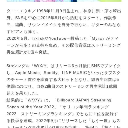
タニ・ユウキ／1998年11月9日生まれ、神奈川県・茅ヶ崎出
身。SNSを中心に2015年8月から活動をスタート。作詞作
曲、編曲、サウンドメイクを自身で行ない、ギターのみなら
ずピアノも弾く。
2020年5月、TikTokやYouTubeへ投稿した「Myra」がティ
ーンから多くの支持を集め、その配信音源はストリーミング
再生累計が1億を突破。
5thシングル「W/X/Y」はリリース6ヵ月後にSNSでブレイク
し、Apple Music、Spotify、LINE MUSICといったサブスク
のチャート首位を獲得する大ヒットとなり、総再生回数は5
億回にのぼり、自身2曲目のストリーミング再生累計1億回
超えを果たした。
結果的に「W/X/Y」は、「Billboard JAPAN Streaming
Songs of the Year 2022」「オリコン年間ランキング
2022 ストリーミングランキング」でともに１位を記録す
る快挙を達成。2022年9月にリリースした「もう一度」もス
トリーミング再生累計が1億回を突破し、第64回 『輝く！日