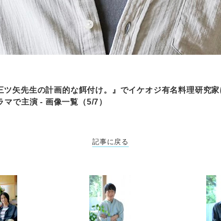
三ツ矢先生の計画的な餌付け。』でイケオジ有名料理研究家
マで主演 - 画像一覧（5/7）
記事に戻る