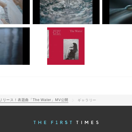
リリース！表題曲「The Water」MV公開
ギャラリー