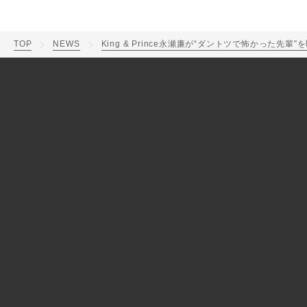
TOP
NEWS
King & Prince永瀬廉が“ダントツで怖かった