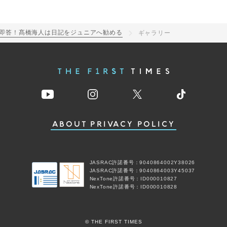
先輩”を即答！髙橋海人は日記をジュニアへ勧める
ギャラリー
ABOUT
PRIVACY POLICY
JASRAC許諾番号：9040864002Y38026
JASRAC許諾番号：9040864003Y45037
NexTone許諾番号：ID000010827
NexTone許諾番号：ID000010828
© THE FIRST TIMES