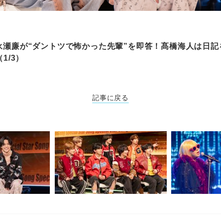
rince永瀬廉が“ダントツで怖かった先輩”を即答！髙橋海人は日
1/3）
記事に戻る