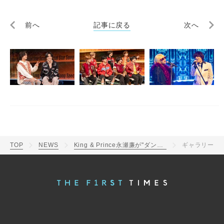
前へ
記事に戻る
次へ
TOP
NEWS
King & Prince永瀬廉が"ダントツで怖かった先輩"を即答！髙橋海人は日記をジュニアへ勧める
ギャラリー