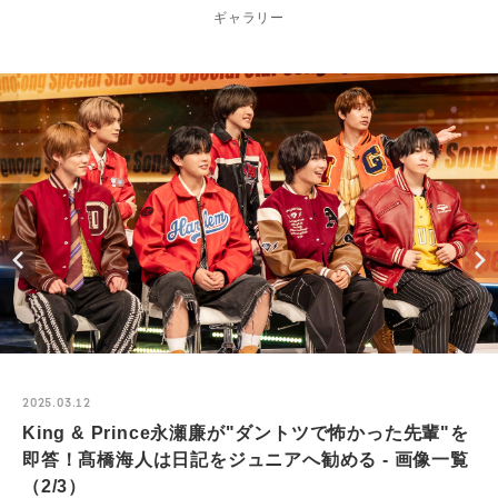
ギャラリー
2025.03.12
King & Prince永瀬廉が"ダントツで怖かった先輩"を
即答！髙橋海人は日記をジュニアへ勧める - 画像一覧
（2/3）