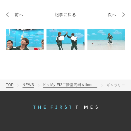
前へ
記事に戻る
次へ
TOP
NEWS
Kis-My-Ft2二階堂高嗣＆timelesz猪俣周杜が第2のデスゲームに挑む！『ニカゲーム』第3話今夜放送
ギャラリー