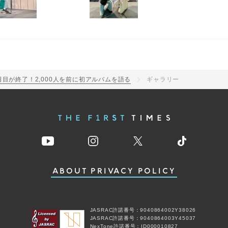
目が終了！2,000人を前に初アルバムを語る
ギャラリー
ABOUT
PRIVACY POLICY
JASRAC許諾番号：9040864002Y38026
JASRAC許諾番号：9040864003Y45037
NexTone許諾番号：ID000010827