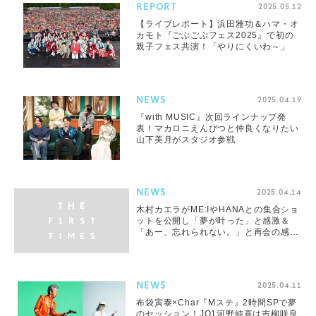
REPORT
2025.05.12
【ライブレポート】浜田雅功＆ハマ・オ
カモト『ごぶごぶフェス2025』で初の
親子フェス共演！「やりにくいわ～」
NEWS
2025.04.19
『with MUSIC』次回ラインナップ発
表！マカロニえんぴつと仲良くなりたい
山下美月がスタジオ参戦
NEWS
2025.04.14
木村カエラがME:IやHANAとの集合ショ
ットを公開し「夢が叶った」と感激＆
「あー、忘れられない。」と再会の感動
も綴る
NEWS
2025.04.11
布袋寅泰×Char『Mステ』2時間SPで夢
のセッション！JO1河野純喜は吉柳咲良