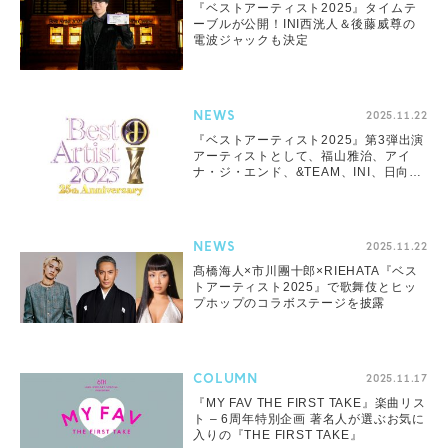
『ベストアーティスト2025』タイムテ
ーブルが公開！INI西洸人＆後藤威尊の
電波ジャックも決定
NEWS
2025.11.22
『ベストアーティスト2025』第3弾出演
アーティストとして、福山雅治、アイ
ナ・ジ・エンド、&TEAM、INI、日向坂
46ら決定
NEWS
2025.11.22
髙橋海人×市川團十郎×RIEHATA『ベス
トアーティスト2025』で歌舞伎とヒッ
プホップのコラボステージを披露
COLUMN
2025.11.17
『MY FAV THE FIRST TAKE』楽曲リス
ト – 6周年特別企画 著名人が選ぶお気に
入りの『THE FIRST TAKE』