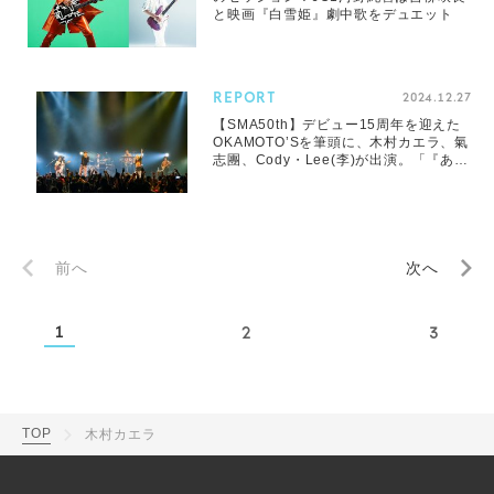
と映画『白雪姫』劇中歌をデュエット
REPORT
2024.12.27
【SMA50th】デビュー15周年を迎えた
OKAMOTO’Sを筆頭に、木村カエラ、氣
志團、Cody・Lee(李)が出演。「『あり
がとうSMA ～冬～ by OKAMOTO’S』
(決)」のレアなステージを振り返る
前へ
次へ
1
2
3
TOP
木村カエラ