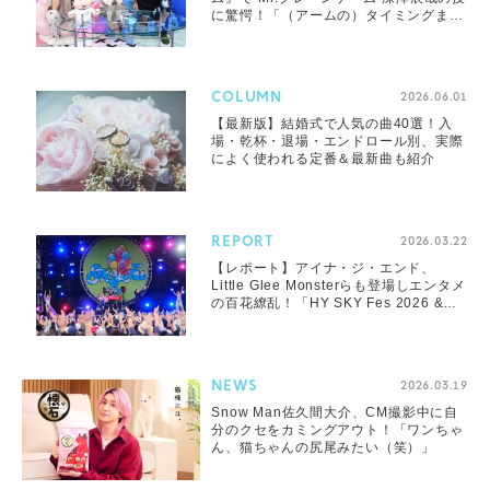
に驚愕！「（アームの）タイミングまで
操れるの!?」
COLUMN
2026.06.01
【最新版】結婚式で人気の曲40選！入
場・乾杯・退場・エンドロール別、実際
によく使われる定番＆最新曲も紹介
REPORT
2026.03.22
【レポート】アイナ・ジ・エンド、
Little Glee Monsterらも登場しエンタメ
の百花繚乱！「HY SKY Fes 2026 &
Special Night」DAY2レポート
NEWS
2026.03.19
Snow Man佐久間大介、CM撮影中に自
分のクセをカミングアウト！「ワンちゃ
ん、猫ちゃんの尻尾みたい（笑）」