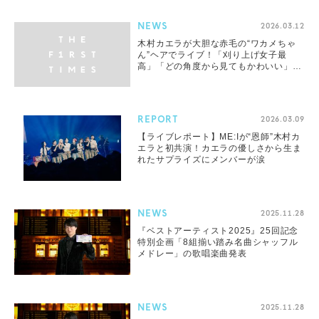
NEWS
2026.03.12
木村カエラが大胆な赤毛の“ワカメちゃ
ん”ヘアでライブ！「刈り上げ女子最
高」「どの角度から見てもかわいい」
「デッケネT×赤毛がお似合い」とファン
絶賛
REPORT
2026.03.09
【ライブレポート】ME:Iが“恩師”木村カ
エラと初共演！カエラの優しさから生ま
れたサプライズにメンバーが涙
NEWS
2025.11.28
『ベストアーティスト2025』25回記念
特別企画「8組揃い踏み名曲シャッフル
メドレー」の歌唱楽曲発表
NEWS
2025.11.28