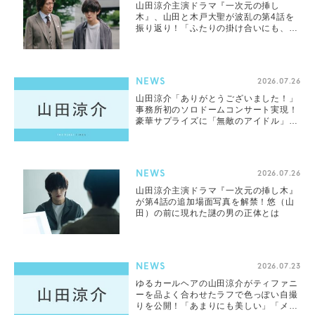
山田涼介主演ドラマ『一次元の挿し
木』、山田と木戸大聖が波乱の第4話を
振り返り！「ふたりの掛け合いにも、今
後注目してもらえたら」（山田）
NEWS
2026.07.26
山田涼介「ありがとうございました！」
事務所初のソロドームコンサート実現！
豪華サプライズに「無敵のアイドル」
「興奮して号泣」「ドームが揺れた」反
響続々
NEWS
2026.07.26
山田涼介主演ドラマ『一次元の挿し木』
が第4話の追加場面写真を解禁！悠（山
田）の前に現れた謎の男の正体とは
NEWS
2026.07.23
ゆるカールヘアの山田涼介がティファニ
ーを品よく合わせたラフで色っぽい自撮
りを公開！「あまりにも美しい」「メロ