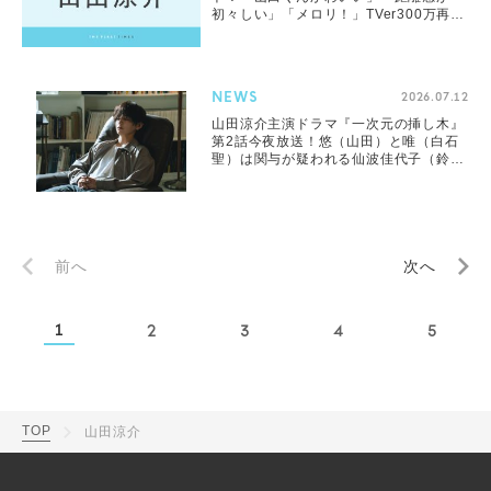
初々しい」「メロリ！」TVer300万再生
突破の好発進
NEWS
2026.07.12
山田涼介主演ドラマ『一次元の挿し木』
第2話今夜放送！悠（山田）と唯（白石
聖）は関与が疑われる仙波佳代子（鈴木
保奈美）に接触
前へ
次へ
1
2
3
4
5
TOP
山田涼介