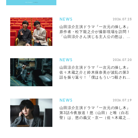
すぎる」「かっこよすぎて苦しい」
NEWS
2026.07.23
山田涼介主演ドラマ『一次元の挿し木』
原作者・松下龍之介が撮影現場を訪問！
「山田涼介さん演じる主人公の悠は、こ
れ以上ない悠」
NEWS
2026.07.20
山田涼介主演ドラマ『一次元の挿し木』
佐々木蔵之介と鈴木保奈美が波乱の第3
話を振り返り！「僕はもういつ殺される
のか、本当に心配なんですよ（笑）」
「私もです…（笑）」
NEWS
2026.07.19
山田涼介主演ドラマ『一次元の挿し木』
第3話今夜放送！悠（山田）と唯（白石
聖）は、悠の義父・京一（佐々木蔵之
介）の事件への関与を疑い始める