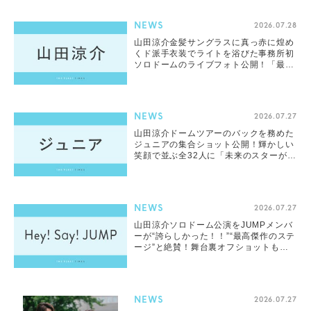
NEWS
2026.07.28
山田涼介金髪サングラスに真っ赤に煌め
くド派手衣装でライトを浴びた事務所初
ソロドームのライブフォト公開！「最高
のアイドル」「余韻が抜けない」「天才
的なアイドル」
NEWS
2026.07.27
山田涼介ドームツアーのバックを務めた
ジュニアの集合ショット公開！輝かしい
笑顔で並ぶ全32人に「未来のスターが集
結」「みんなかわいすぎる」「乃我くん
輝いてた」
NEWS
2026.07.27
山田涼介ソロドーム公演をJUMPメンバ
ーが“誇らしかった！！”“最高傑作のステ
ージ”と絶賛！舞台裏オフショットも
「絆を感じる」「リスペクトが素敵」
「メンバー愛にほっこり」
NEWS
2026.07.27