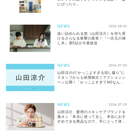
にぴったり」
NEWS
2026.08.02
追い詰められる悠（山田涼介）を待ち受
けるさらなる衝撃の真実！『一次元の挿
し木』第5話が今夜放送
NEWS
2026.07.30
山田涼介の“かっこよすぎる回し蹴り”に
スタッフからも絶賛相次ぐアクションシ
ーン公開！「かっこよすぎてNGなんて
あるんだ」「さすがのかっこよさ」「和
やかな現場にほっこり」
NEWS
2026.07.29
山田涼介、愛用のスキンケアブランドを
激オシ「本当に使ってるし、本当におす
すめできる商品なので、手にとって体感
していただけたら」