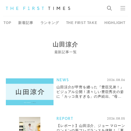
TOP
新着記事
ランキング
THE FIRST TAKE
HIGHLIGHT
山田涼介
最新記事一覧
NEWS
2026.08.06
山田涼介が甲冑を纏った『豊臣兄弟！』
ビジュアル公開！凛々しい豊臣秀次の姿
に「カッコ良すぎる」の声続出、“母
役”宮澤エマに似ているとの声も
REPORT
2026.08.05
【レポート】山田涼介、ジョー マローン
ロンドンの新フレグランスを体験！「夏