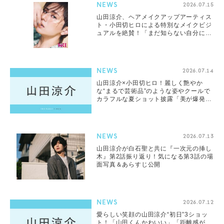
NEWS
2026.07.15
山田涼介、ヘアメイクアップアーティス
ト・小田切ヒロによる特別なメイクビジ
ュアルを絶賛！「まだ知らない自分に気
付けた」
NEWS
2026.07.14
山田涼介×小田切ヒロ！麗しく艶やか
な“まるで芸術品”のような姿やクールで
カラフルな夏ショット披露「美が爆発」
「ヴァンパイアのよう」「新しい魅力が
引き出されてる」
NEWS
2026.07.13
山田涼介が白石聖と共に『一次元の挿し
木』第2話振り返り！気になる第3話の場
面写真＆あらすじ公開
NEWS
2026.07.12
愛らしい笑顔の山田涼介“初日”3ショッ
ト！「山田くんかわいい」「距離感が