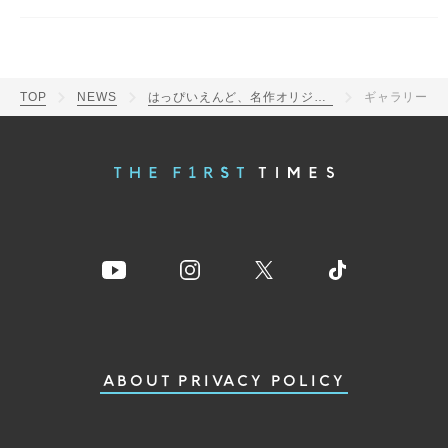
TOP
NEWS
はっぴいえんど、名作オリジナルアルバム3作品の初回限定盤CD収録内容を発表
ギャラリー
ABOUT
PRIVACY POLICY