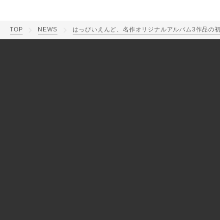
TOP
NEWS
はっぴいえんど、名作オリジナルアルバム3作品の初