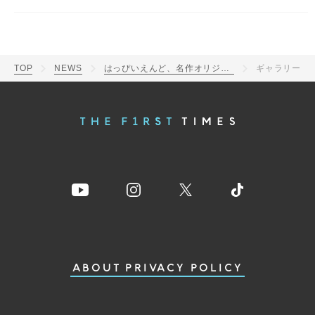
TOP
NEWS
はっぴいえんど、名作オリジナルアルバム3作品の初回限定盤CD収録内容を発表
ギャラリー
ABOUT
PRIVACY POLICY