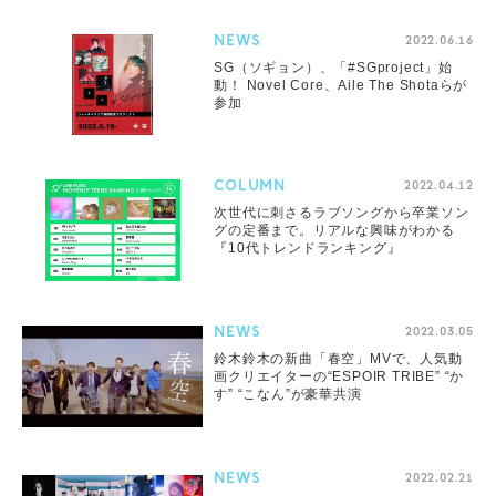
NEWS
2022.06.16
SG（ソギョン）、「#SGproject」始
動！ Novel Core、Aile The Shotaらが
参加
COLUMN
2022.04.12
次世代に刺さるラブソングから卒業ソン
グの定番まで。リアルな興味がわかる
『10代トレンドランキング』
NEWS
2022.03.05
鈴木鈴木の新曲「春空」MVで、人気動
画クリエイターの“ESPOIR TRIBE” “か
す” “こなん”が豪華共演
NEWS
2022.02.21