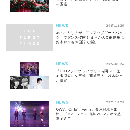
を厳選
NEWS
2023.12.20
aespaカリナが「アツアツブギー・バッ
ク」でダンス披露！ まさかの楽曲使用に
鈴木鈴木も韓国語で感謝
NEWS
2023.01.23
『CDTVライブ!ライブ!』2時間SP、追
加出演者に女王蜂、藤巻亮太、鈴木鈴木
が決定
NEWS
2022.10.23
OWV、Girls²、yama、鈴木鈴木ら出
演、『TGC フェス 山梨 2022』が大盛
況で終了