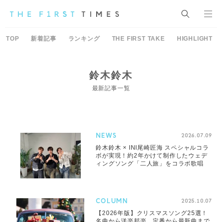
TOP
新着記事
ランキング
THE FIRST TAKE
HIGHLIGHT
鈴木鈴木
最新記事一覧
NEWS
2026.07.09
鈴木鈴木 × INI尾崎匠海 スペシャルコラ
ボが実現！約2年かけて制作したウェデ
ィングソング「二人旅」をコラボ歌唱
COLUMN
2025.10.07
【2026年版】クリスマスソング25選！
名曲から洋楽邦楽、定番から最新曲まで