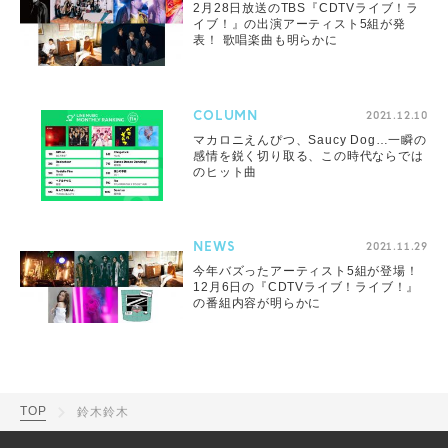
2月28日放送のTBS『CDTVライブ！ラ
イブ！』の出演アーティスト5組が発
表！ 歌唱楽曲も明らかに
COLUMN
2021.12.10
マカロニえんぴつ、Saucy Dog…一瞬の
感情を鋭く切り取る、この時代ならでは
のヒット曲
NEWS
2021.11.29
今年バズったアーティスト5組が登場！
12月6日の『CDTVライブ！ライブ！』
の番組内容が明らかに
TOP
鈴木鈴木